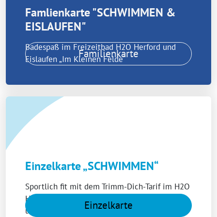
Famlienkarte "SCHWIMMEN &
EISLAUFEN"
Badespaß im Freizeitbad H2O Herford und
Familienkarte
Eislaufen „Im Kleinen Felde“
Einzelkarte „SCHWIMMEN“
Sportlich fit mit dem Trimm-Dich-Tarif im H2O
Herford oder ganze Sommertage in einem
Einzelkarte
unserer Freibäder relaxen!