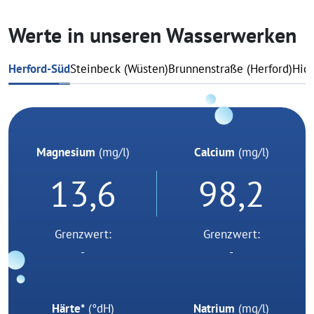
Werte in unseren Wasserwerken
Herford-Süd
Steinbeck (Wüsten)
Brunnenstraße (Herford)
Hid
Magnesium
(mg/l)
Calcium
(mg/l)
13,6
98,2
Grenzwert:
Grenzwert:
-
-
Härte*
(°dH)
Natrium
(mg/l)